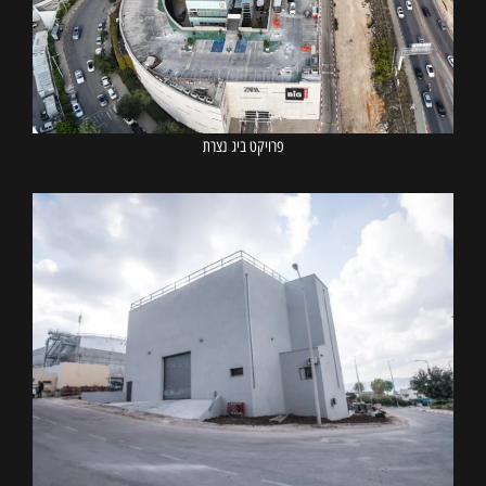
פרויקט ביג נצרת