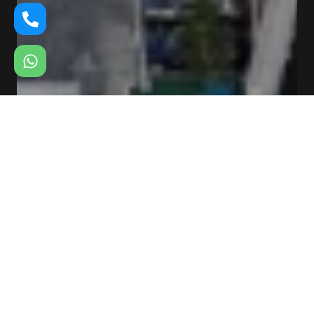
בינוי ושיפוץ משרדי הממשלה בחיפה
חברת עפרים מבצעת פרויקט שיקום ובינוי מקיף בקרית הממשלה בחיפה.
בעקבות נזקי המלחמה, אנו מבצעים שיפוץ כללי ועבודות גמר להחזרת המבנה
לכשירות.
האתגר בפרויקט הוא תפעולי: ביצוע עבודות מסיביות מבלי לעצור את הפעילות
הממשלתית.
בזכות המומחיות שלנו בעבודה ב"סביבה פעילה" (Live Environment),
המשרדים ממשיכים לתפקד ולקבל קהל כרגיל במקביל לעבודות הבינוי בשטח.
אנו מיישמים הפרדה לוגיסטית חכמה למניעת רעש, אבק והפרעות לצוות
העובדים.