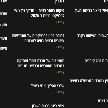
ם
מגזין
אודו
על לייצור גבינות משק
פיקוח באתר בנייה – מדריך מקצועי
אודות
לפרויקטי בנייה ב-2026
קרא עוד »
חזון 
שתית והפיתוח בקבר
בחירת בטון בפרויקטים של התחדשות
תעודת
עירונית ובנייה רוויה למגורים
אישור
קרא עוד »
תוח נמל קיסריה
החשיבות של חברת ניהול ואחזקה
במבנים מסחריים ובבנייני מגורים
קרא עוד »
פוץ משרדי הממשלה בחיפה
שלבי תהליך פינוי בינוי?
קרא עוד »
ג נצרת
פינוי בינוי ברמת השרון