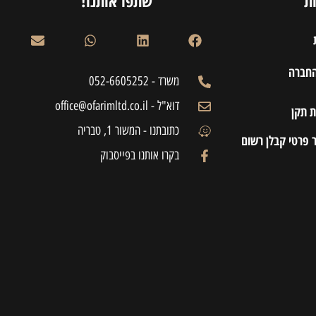
ת
שתפו אותנו!
החברה
משרד - 052-6605252
דוא"ל - office@ofarimltd.co.il
 תקן
כתובתנו - המשור 1, טבריה
 פרטי קבלן רשום
בקרו אותנו בפייסבוק