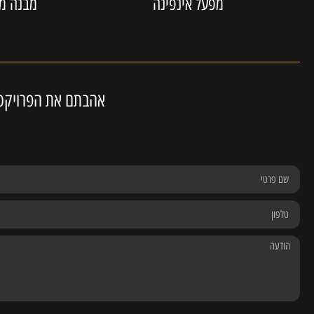
מפעל אינפינה‬
מבנה מו
אהבתם את הפרויקט ק