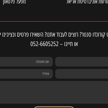
רשת אוניברסיטת אריאל
מפעל פלסאון
ורונדו סנטר? רוצים לעבוד אתנו? השאירו פרטים ונציגינו י
או חייגו –
052-6605252