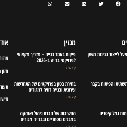
ם
מגזין
אודו
על לייצור גבינות משק
פיקוח באתר בנייה – מדריך מקצועי
אודות
לפרויקטי בנייה ב-2026
קרא עוד »
חזון 
שתית והפיתוח בקבר
בחירת בטון בפרויקטים של התחדשות
תעודת
עירונית ובנייה רוויה למגורים
אישור
קרא עוד »
תוח נמל קיסריה
החשיבות של חברת ניהול ואחזקה
במבנים מסחריים ובבנייני מגורים
קרא עוד »